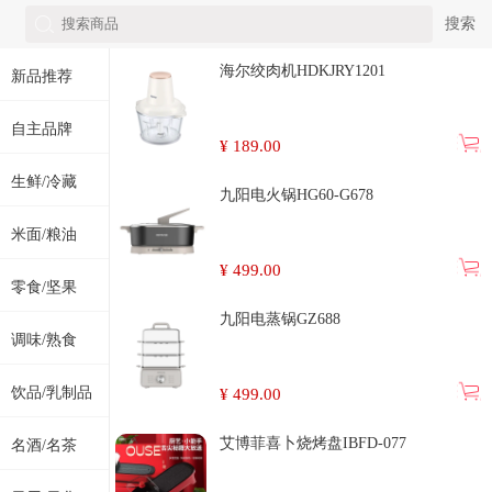
搜索
海尔绞肉机HDKJRY1201
新品推荐
自主品牌
¥
189.00
生鲜/冷藏
九阳电火锅HG60-G678
米面/粮油
¥
499.00
零食/坚果
九阳电蒸锅GZ688
调味/熟食
饮品/乳制品
¥
499.00
艾博菲喜卜烧烤盘IBFD-077
名酒/名茶