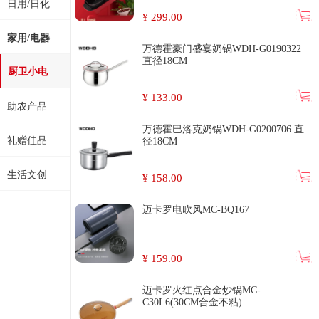
日用/日化
¥
299.00
家用/电器
万德霍豪门盛宴奶锅WDH-G0190322
直径18CM
厨卫小电
¥
133.00
助农产品
万德霍巴洛克奶锅WDH-G0200706 直
礼赠佳品
径18CM
生活文创
¥
158.00
迈卡罗电吹风MC-BQ167
¥
159.00
迈卡罗火红点合金炒锅MC-
C30L6(30CM合金不粘)